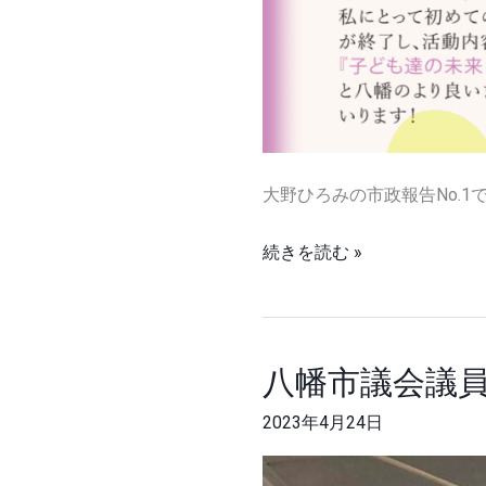
大野ひろみの市政報告No.1
続きを読む »
八幡市議会議
八
幡
2023年4月24日
市
議