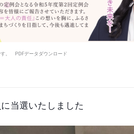
です。 PDFデータダウンロード
員に当選いたしました