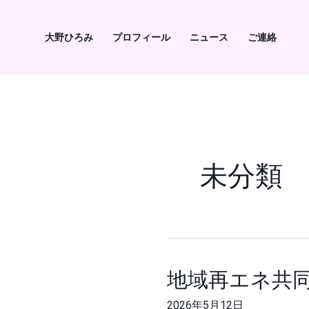
内
容
大野ひろみ
プロフィール
ニュース
ご連絡
を
ス
キ
ッ
プ
未分類
地域再エネ共
地
域
2026年5月12日