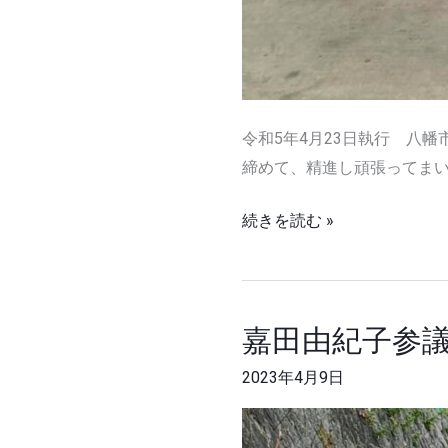
令和5年4月23日執行 八
締めて、精進し頑張ってまい
続きを読む »
嘉田由紀子参
嘉
田
2023年4月9日
由
紀