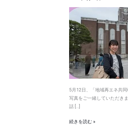
再
エ
ネ
共
同
研
究
シ
ン
ポ
ジ
5月12日、「地域再エネ共
ウ
写真をご一緒していただきま
ム
話 […]
続きを読む »