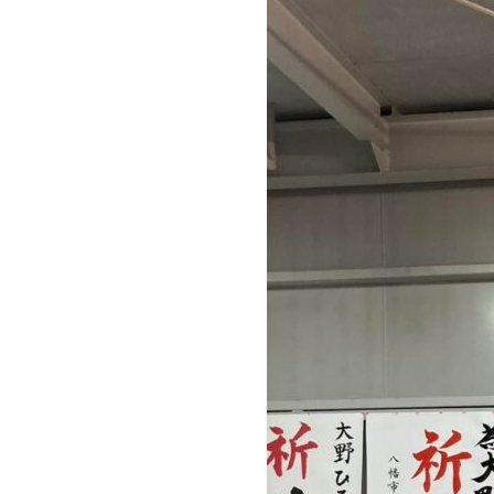
会
議
員
に
当
選
い
た
し
ま
し
た