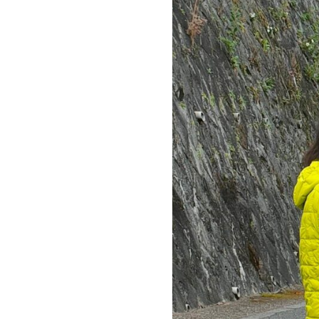
子
参
議
院
議
員
と
政
策
を
訴
え
ま
し
た！